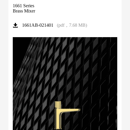
1661 Series
Brass Mixer
(pdf，7.68 MB)
1661AB-021401