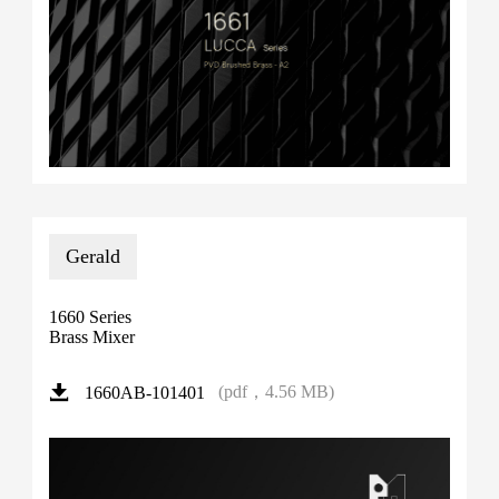
Gerald
1660 Series
Brass Mixer
(pdf，4.56 MB)
1660AB-101401