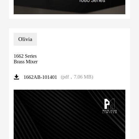
Olivia
1662 Series
Brass Mixer
(pdf，7.06 MB)
1662AB-101401