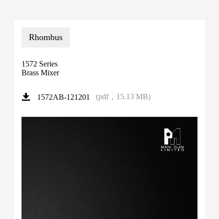
Rhombus
1572 Series
Brass Mixer
(pdf，15.13 MB)
1572AB-121201