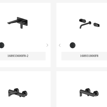
168933600F8-2
168931800F8