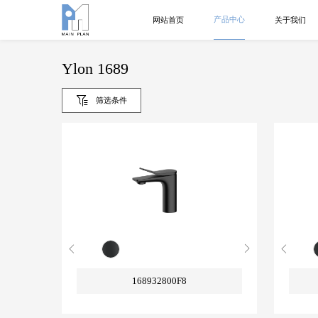
产品中心
网站首页
关于我们
Ylon 1689
筛选条件
168932800F8