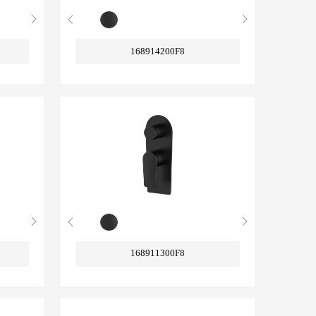
168914200F8
168911300F8