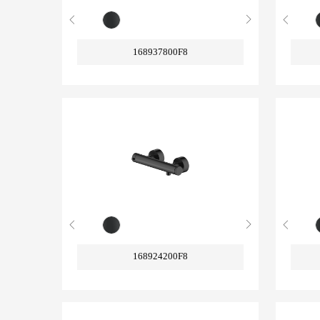
168937800F8
168924200F8