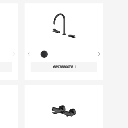
168938800F8-1