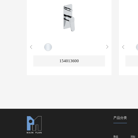
154013600
产品分类
脸盆
浴缸