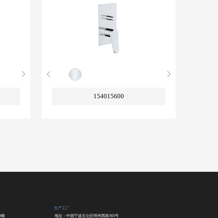
154015600
生产工厂
9楼
地址：中国宁波北仑区明州西路565号