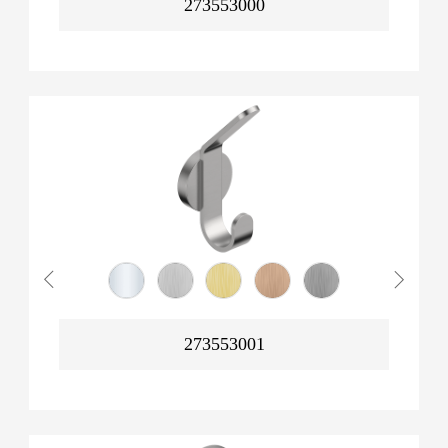
273553000
273553001