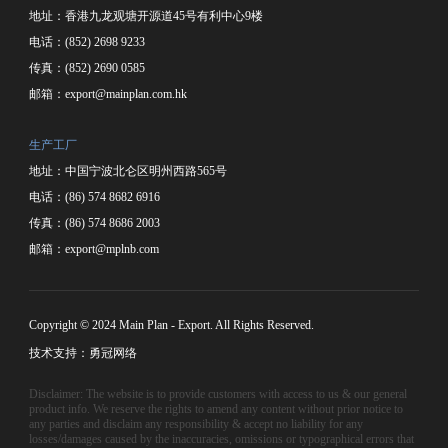
地址：香港九龙观塘开源道45号有利中心9楼
电话：(852) 2698 9233
传真：(852) 2690 0585
邮箱：
export@mainplan.com.hk
生产工厂
地址：中国宁波北仑区明州西路565号
电话：(86) 574 8682 6916
传真：(86) 574 8686 2003
邮箱：
export@mplnb.com
Copyright © 2024 Main Plan - Export. All Rights Reserved.
技术支持：勇冠网络
Disclaimer: The website is to provide customers with access to us & our general
product info. We reserve the rights to amend any content without prior notice to
any parties and disclaim any responsibility & accept no liability for any
losses/damages caused by the inaccuracies, omissions or typographical errors that