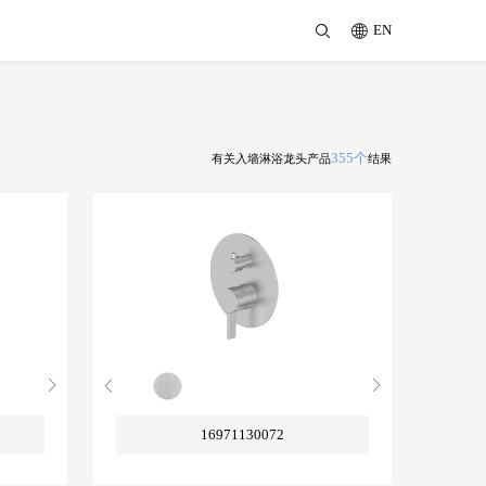
EN
355个
有关入墙淋浴龙头产品
结果
16971130072