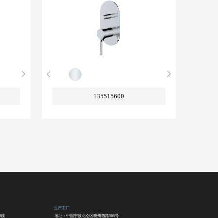
135515600
生产工厂
9楼
地址：中国宁波北仑区明州西路565号