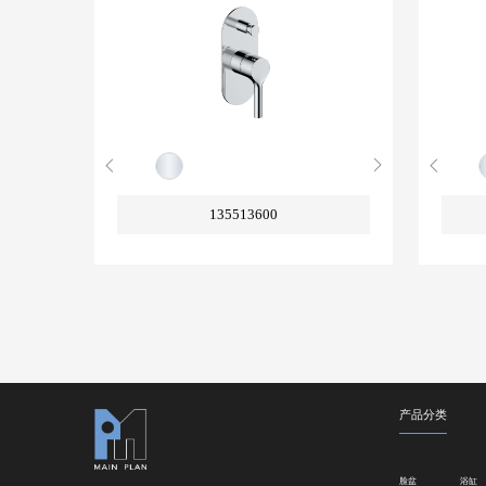
135513600
产品分类
脸盆
浴缸