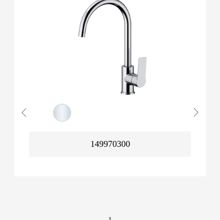
149970300
1