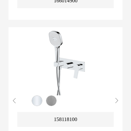
166014900
158118100