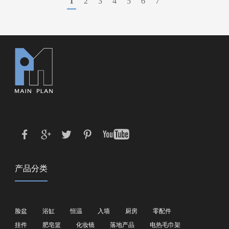
1
2
3
4
5
6
7
产品分类
脸盆
浴缸
恒温
入墙
厨房
零配件
挂件
肥皂篮
化妆镜
落地产品
电热毛巾架