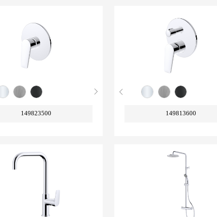
149823500
149813600