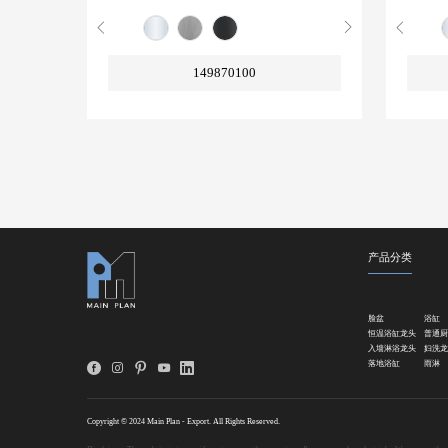
149870100
产品分类
脸盆
浴缸
恒温浴缸龙头
普通厨
入墙淋浴龙头
妇洗龙
落地浴缸
雨淋
Copyright © 2024 Main Plan - Export. All Rights Reserved.