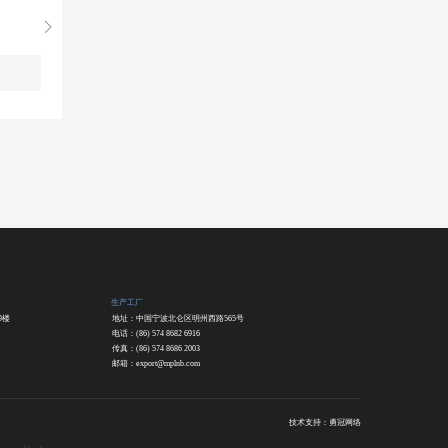
生产工厂
9楼
地址：中国宁波北仑区明州西路565号
电话：(86) 574 8682 6916
传真：(86) 574 8686 2003
邮箱：
export@mplnb.com
技术支持：勇冠网络