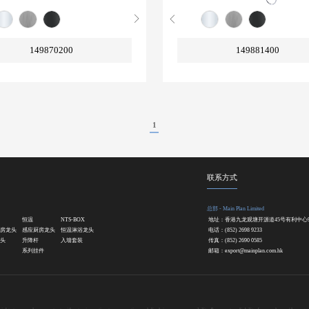
149870200
149881400
1
联系方式
总部 - Main Plan Limited
恒温
NTS-BOX
地址：香港九龙观塘开源道45号有利中心
房龙头
感应厨房龙头
恒温淋浴龙头
电话：(852) 2698 9233
头
升降杆
入墙套装
传真：(852) 2690 0585
系列挂件
邮箱：
export@mainplan.com.hk